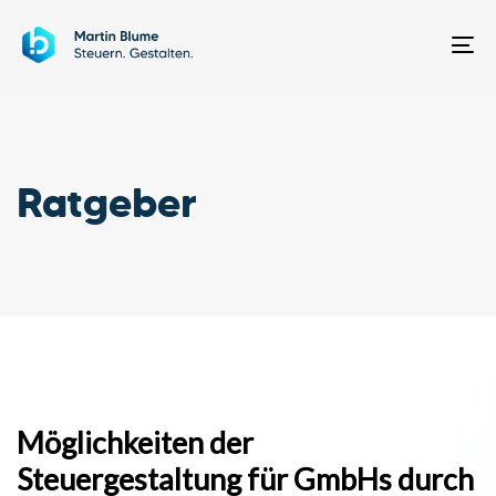
Skip
Skip
links
to
To
primary
na
navigation
Skip
to
Ratgeber
content
Möglichkeiten der
Steuergestaltung für GmbHs durch