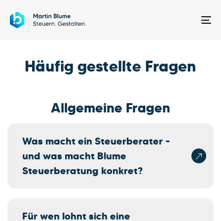
Skip
Skip
links
to
To
primary
na
navigation
Häufig gestellte Fragen
Skip
to
content
Allgemeine Fragen
Was macht ein Steuerberater –
und was macht Blume
Steuerberatung konkret?
Für wen lohnt sich eine